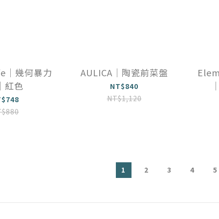
Life｜幾何暴力
AULICA｜陶瓷前菜盤
Elem
｜紅色
NT$840
NT$1,120
T$748
T$880
1
2
3
4
5