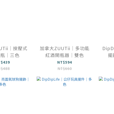
UTii｜按壓式
加拿大ZUUTii｜多功能
Dip
油瓶｜三色
紅酒開瓶器｜雙色
擺
T$439
NT$594
T$488
NT$660