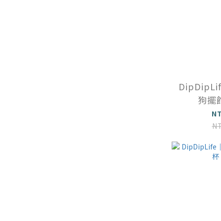
DipDip
狗擺
N
N