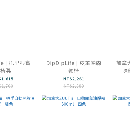
ife | 托里根實
DipDipLife | 皮革帕森
加拿大
木椅凳
餐椅
味
$1,615
NT$2,261
$1,700
NT$2,380