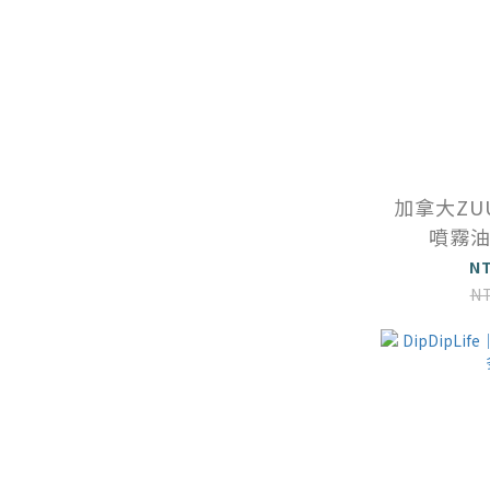
加拿大ZU
噴霧
N
N