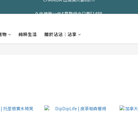
久坐神器>>坐&靠墊組合只要$1488 
久坐神器>>坐&靠墊組合只要$1488 
全館滿$2000免運優惠中
選物
純粹生活
關於沾沾｜沾享
CHANIDA 出清價只要8折!!!
久坐神器>>坐&靠墊組合只要$1488 