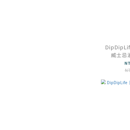
DipDip
威士忌
N
N