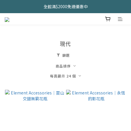
久坐神器>>坐&靠墊組合只要$1488 
全館滿$2000免運優惠中
CHANIDA 出清價只要8折!!!
久坐神器>>坐&靠墊組合只要$1488 
現代
篩選
商品排序
每頁顯示 24 個