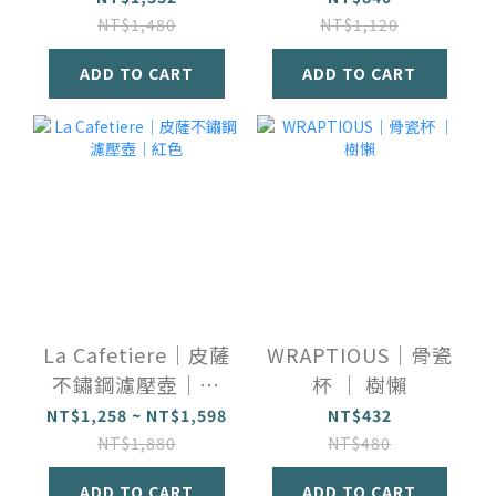
NT$1,480
NT$1,120
ADD TO CART
ADD TO CART
La Cafetiere｜皮薩
WRAPTIOUS｜骨瓷
不鏽鋼濾壓壺｜紅
杯 ｜ 樹懶
色
NT$1,258 ~ NT$1,598
NT$432
NT$1,880
NT$480
ADD TO CART
ADD TO CART