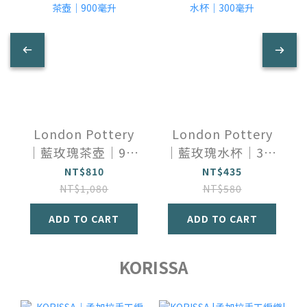
London Pottery
London Pottery
｜藍玫瑰茶壺｜900
｜藍玫瑰水杯｜300
毫升
毫升
NT$810
NT$435
NT$1,080
NT$580
ADD TO CART
ADD TO CART
KORISSA