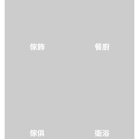
傢飾
餐廚
傢俱
衛浴