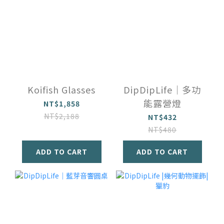
Koifish Glasses
DipDipLife｜多功
能露營燈
NT$1,858
NT$2,188
NT$432
NT$480
ADD TO CART
ADD TO CART