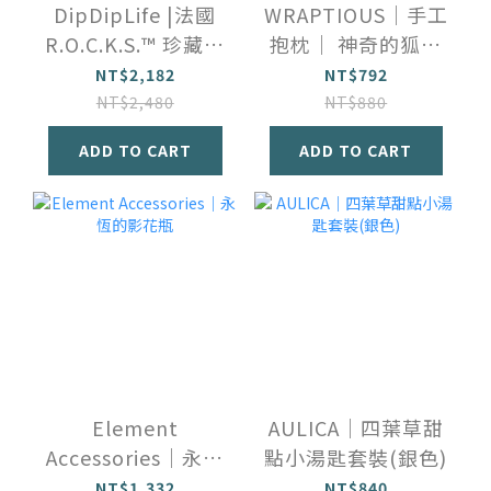
DipDipLife |法國
WRAPTIOUS｜手工
R.O.C.K.S.™️ 珍藏玻
抱枕｜ 神奇的狐狸
璃威士忌酒杯禮盒
先生
NT$2,182
NT$792
NT$2,480
NT$880
ADD TO CART
ADD TO CART
Element
AULICA｜四葉草甜
Accessories｜永恆
點小湯匙套裝(銀色)
的影花瓶
NT$1,332
NT$840