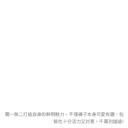
EAT MY SOCKS
西班牙潮襪品牌
獨一無二打造自身的鮮明魅力，不僅襪子本身可愛有趣，包
裝也十分活力又討喜，千萬別錯過!