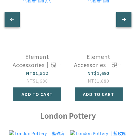
Element
Element
Accessories｜現代
Accessories｜現代
輕奢花瓶(小)
輕奢花瓶
NT$1,512
NT$1,692
NT$1,680
NT$1,880
ADD TO CART
ADD TO CART
London Pottery