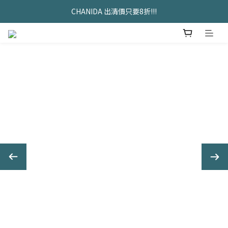
久坐神器>>坐&靠墊組合只要$1488 
CHANIDA 出清價只要8折!!!
久坐神器>>坐&靠墊組合只要$1488 