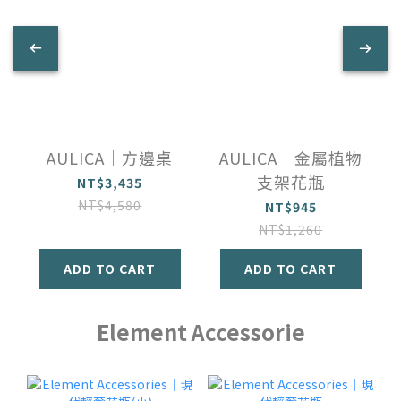
AULICA｜方邊桌
AULICA｜金屬植物
支架花瓶
NT$3,435
NT$4,580
NT$945
NT$1,260
ADD TO CART
ADD TO CART
Element Accessorie