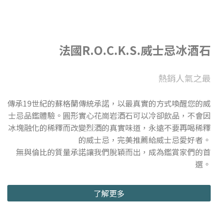
法國R.O.C.K.S.威士忌冰酒石
熱銷人氣之最
傳承19世紀的蘇格蘭傳統承諾，以最真實的方式喚醒您的威
士忌品鑑體驗。圓形實心花崗岩酒石可以冷卻飲品，不會因
冰塊融化的稀釋而改變烈酒的真實味道，永遠不要再喝稀釋
的威士忌，完美推薦給威士忌愛好者。
無與倫比的質量承諾讓我們脫穎而出，成為鑑賞家們的首
選。
了解更多