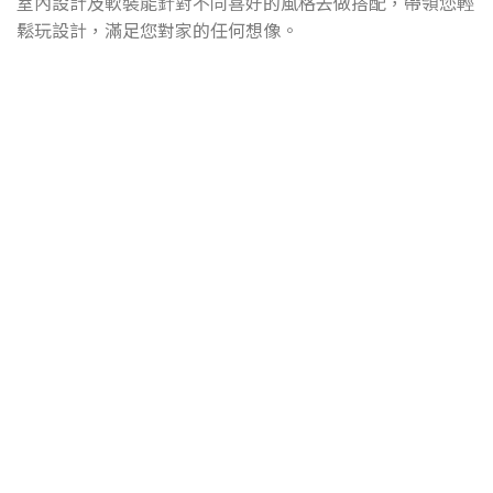
室內設計及軟裝能針對不同喜好的風格去做搭配，帶領您輕
鬆玩設計，滿足您對家的任何想像。