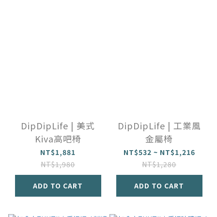
DipDipLife | 美式
DipDipLife | 工業風
Kiva高吧椅
金屬椅
NT$1,881
NT$532 ~ NT$1,216
NT$1,980
NT$1,280
ADD TO CART
ADD TO CART