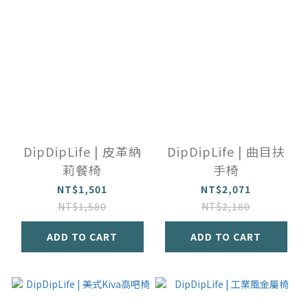
DipDipLife | 皮革納
DipDipLife | 曲目扶
莉餐椅
手椅
NT$1,501
NT$2,071
NT$1,580
NT$2,180
ADD TO CART
ADD TO CART