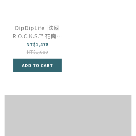
DipDipLife |法國
R.O.C.K.S.™️ 花崗岩
冰酒石禮盒
NT$1,478
NT$1,680
ADD TO CART