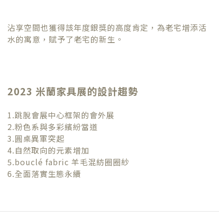
沾享空間也獲得該年度銀獎的高度肯定，為老宅增添活
水的寓意，賦予了老宅的新生。
2023 米蘭家具展的設計趨勢
1.跳脫會展中心框架的會外展
2.粉色系與多彩繽紛當道
3.圓桌異軍突起
4.自然取向的元素增加
5.bouclé fabric 羊毛混紡圈圈紗
6.全面落實生態永續