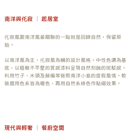
南洋與仛寂 ｜ 起居室
仛寂風跟南洋風最關聯的一點就是回歸自然，保留原
始。
以南洋風為主，仛寂風為輔的設計風格。中性色調為基
底，以粗糙不平整的質感漆料呈現自然刻蝕的斑駁感。
利用竹子、木頭及藤編等營照南洋小島的度假風情。軟
裝選用色系皆為暖色，再用自然系綠色作點綴效果。
現代與輕奢 ｜ 餐廚空間