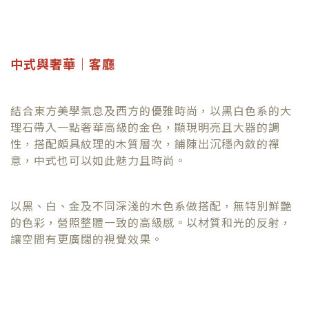
中式與奢華｜客廳
結合東方美學氣息及西方的優雅時尚，以黑白色系的大
理石帶入一點奢華高級的金色，顯現明亮且大器的調
性，搭配頗具紋理的木質層次，鋪陳出沉穩內斂的禪
意，中式也可以如此魅力且時尚。
以黑、白、金及不同深淺的木色系做搭配，無特別鮮艷
的色彩，營照整體一致的高級感。以材質和光的反射，
讓空間有更廣闊的視覺效果。