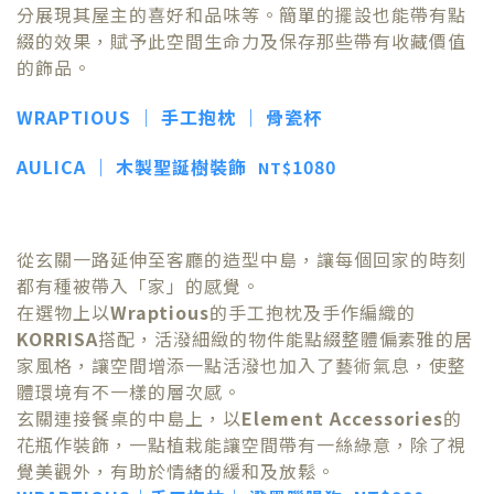
分展現其屋主的喜好和品味等。簡單的擺設也能帶有點
綴的效果，賦予此空間生命力及保存那些帶有收藏價值
的飾品。
WRAPTIOUS ｜ 手工抱枕 ｜ 骨瓷杯
AULICA ｜ 木製聖誕樹裝飾
1080
NT$
從玄關一路延伸至客廳的造型中島，讓每個回家的時刻
都有種被帶入「家」的感覺。
在選物上以
Wraptious
的手工抱枕及手作編織的
KORRISA
搭配，活潑細緻的物件能點綴整體偏素雅的居
家風格，讓空間增添一點活潑也加入了藝術氣息，使整
體環境有不一樣的層次感。
玄關連接餐桌的中島上，以
Element Accessories
的
花瓶作裝飾，一點植栽能讓空間帶有一絲綠意，除了視
覺美觀外，有助於情緒的緩和及放鬆。