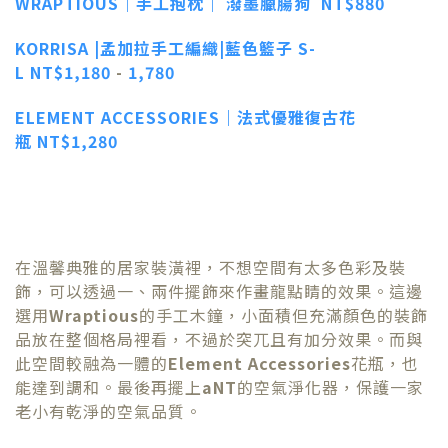
WRAPTIOUS｜手工抱枕｜ 潑墨臘腸狗
NT$880
KORRISA |孟加拉手工編織|藍色籃子 S-
L
NT
$1,180
-
1,780
ELEMENT ACCESSORIES｜法式優雅復古花
瓶
NT$1,280
在溫馨典雅的居家裝潢裡，不想空間有太多色彩及裝
飾，可以透過一、兩件擺飾來作畫龍點睛的效果。這邊
選用
Wraptious
的手工木鐘，小面積但充滿顏色的裝飾
品放在整個格局裡看，不過於突兀且有加分效果。而與
此空間較融為一體的
Element Accessories
花瓶，也
能達到調和。最後再擺上
aNT
的空氣淨化器，保護一家
老小有乾淨的空氣品質。