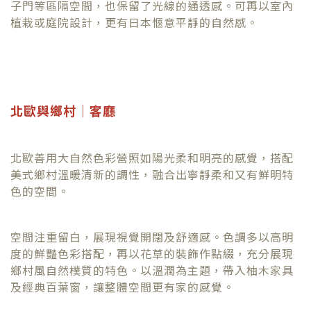
子門等區隔空間，也保留了光線的通透感。可再以室內
植栽或庭院設計，更有日本愜意平靜的自然感。
北歐與鄉村｜客廳
北歐善用大自然色彩營照如陽光柔和明亮的感覺，搭配
美式鄉村溫暖清新的調性，融合出寧靜柔和又有鮮明特
色的空間。
空間注重留白，展現視覺開闊及舒適感。色調多以高明
度的鮮豔色彩搭配，再以花草的裝飾作點綴，充分展現
鄉村風自然樸質的特色。以溫潤為主題，帶入柚木家具
及經典百葉窗，讓整體空間更有家的感覺。