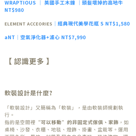
WRAPTIOUS ｜ 英國手工木鐘 ｜頭髮壞掉的高地牛
NT
$980
｜經典現代美學花瓶 S NT
$1,580
ELEMENT ACCEORIES
aNT｜空氣淨化器+濾心
NT$7,990
【 認識更多 】
軟裝設計是什麼?
「軟裝設計」又簡稱為「軟裝」，是由軟裝師規劃執
行。
指的是空間裡
“可以移動”的非固定式傢俱、家飾
，如
桌椅、沙發、衣櫃、地毯、燈飾、掛畫、盆栽等。運用