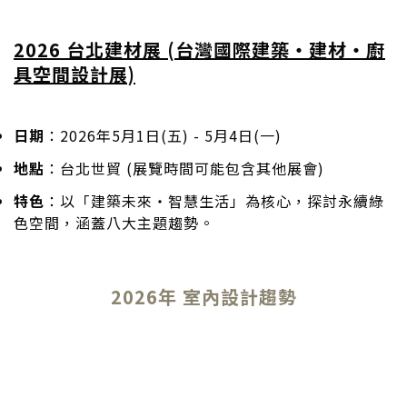
2026 台北建材展
(台灣國際建築‧建材‧廚
具空間設計展)
日期
：2026年5月1日(五) - 5月4日(一)
地點
：台北世貿 (展覽時間可能包含其他展會)
特色
：以「建築未來・智慧生活」為核心，探討永續綠
色空間，涵蓋八大主題趨勢。
2026年 室內設計趨勢