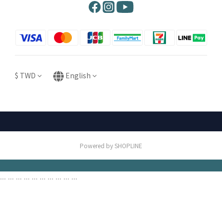
$
TWD
English
Powered by SHOPLINE
...
...
...
...
...
...
...
...
...
...