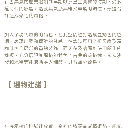
新古典風的歷史追朔到早期歐洲皇室貴族的時期，受多
種時代的影響，造就其氣派典雅又華麗的調性，最適合
打造成豪宅的風格。
加入了現代風的的特色，在此空間裡打造成豆奶色的色
調，表現出柔和優雅的質感。在軟裝選用了祖母綠及深
咖啡色作局部的重點裝飾。而天花及牆面能使用簡化的
線板，充分展現其風格的特色。古典的菱格鏡、拉扣沙
發和地毯等能適時融入細節，具有加分效果。
【 選物建議 】
在展示櫃的區域裡放置一系列的收藏品或藝術品，能充