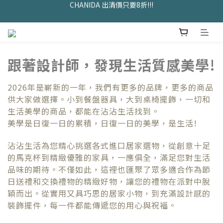
久坐神器>>坐&靠墊組合只要$1488 
久坐神器>>坐&靠墊組合只要$1488 
全館滿$2000免運優惠中
CHANIDA 出清價只要8折!!!
跟著設計師，發現生活質感美學!
久坐神器>>坐&靠墊組合只要$1488 
2026年是嶄新的一年，我們有更多的品牌，更多的商品
供大家做選擇。小到餐盤器具，大到桌椅擺飾，一切和
生活美學的商品，都能在沾沾生活找到。
美學是日復一日的累積，日復一日的美學，是生活!
沾沾生活為您精心挑選各式進口居家選物，從創意十足
的馬克杯到精緻優雅的家具，一應俱全，滿足您對生活
品味的期待。不僅如此，這裡也匯聚了眾多適合作為節
日送禮和交換禮物的精緻好物，讓您的禮物在派對中脫
穎而出。從實用又具巧思的居家小物，到充滿設計感的
裝飾擺件，每一件都能傳遞您的用心與祝福。