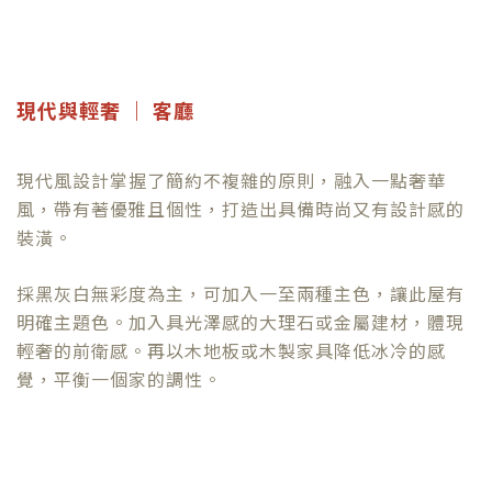
現代與輕奢 ｜ 客廳
現代風設計掌握了簡約不複雜的原則，融入一點奢華
風，帶有著優雅且個性，打造出具備時尚又有設計感的
裝潢。
採黑灰白無彩度為主，可加入一至兩種主色，讓此屋有
明確主題色。加入具光澤感的大理石或金屬建材，體現
輕奢的前衛感。再以木地板或木製家具降低冰冷的感
覺，平衡一個家的調性。