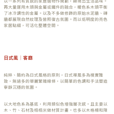
以一系列有質感的家居選物作規劃，顯現出生活品味。
再大量運用木頭與金屬或鐵件的融合，暖色系木頭平衡
了冰冷調性的金屬。以及不多做修飾的原始水泥牆、磚
牆都展現自然紋理及營照復古氛圍。而以低明度的亮色
家居點綴，可活化整體空間。
日式風｜客廳
純粹、簡約為日式風格的原則，日式禪風多為樸實雅
致，無過多的華麗繁雜線條，以簡單的色調和手法塑造
寧靜沉穩的氛圍。
以大地色系為基底，利用類似色增強層次感。且主要以
木、竹、石材及榻榻米做材質計畫。也多以木格柵和障