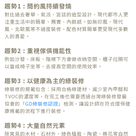
趨勢1 : 簡約風持續發燒
對比過去奢華、氣派、宮廷的造型設計，現代都市人更
注重生活中的簡單、務實、內斂感。如無印風、現代
風、北歐風等不過度裝修、配色材質簡單更受現代多數
人的喜愛。
趨勢2 :
重視傢俱機能性
例如沙發、床板、階梯下方會做收納空間、櫃子拉開可
以當成椅子坐等，去提高空間的使用效率。
趨勢3 : 以健康為主的綠裝修
綠裝修的規範包含：採用合格綠建材、減少室內甲醛和
TVOC的濃度等，在完工後也需要透過台灣綠裝修發展
協會的「
GD綠裝修認證
」檢測，讓設計師在符合環保健
康規範的流程下進行裝修。
趨勢4 : 大量自然元素
除常見的木材、石材外，綠色植栽、陶瓷、棉花等自然