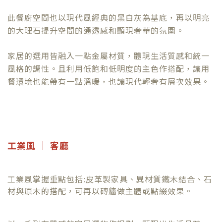
此餐廚空間也以現代風經典的黑白灰為基底，再以明亮
的大理石提升空間的通透感和顯現奢華的氛圍。
家居的選用皆融入一點金屬材質，體現生活質感和統一
風格的調性。且利用低飽和低明度的主色作搭配，讓用
餐環境也能帶有一點溫暖，也讓現代輕奢有層次效果。
工業風 ｜ 客廳
工業風掌握重點包括:皮革製家具、異材質鐵木結合、石
材與原木的搭配，可再以磚牆做主體或點綴效果。