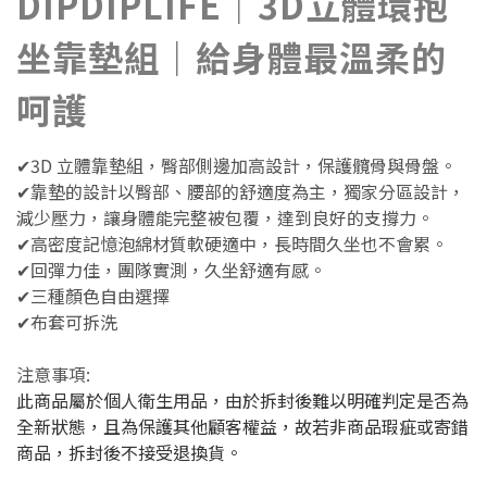
DIPDIPLIFE｜3D立體環抱
坐靠墊組｜給身體最溫柔的
呵護
✔
3D 立體靠墊組，臀部側邊加高設計，保護髖骨與骨盤。
✔
靠墊的設計以臀部、腰部的舒適度為主，獨家分區設計，
減少壓力，讓身體能完整被包覆，達到良好的支撐力。
✔
高密度記憶泡綿材質軟硬適中，長時間久坐也不會累。
✔回彈力佳，團隊實測，久坐舒適有感。
✔
三種顏色自由選擇
✔
布套可拆洗
注意事項:
此商品屬於個人衛生用品，由於拆封後難以明確判定是否為
全新狀態，且為保護其他顧客權益，故若非商品瑕疵或寄錯
商品，拆封後不接受退換貨。