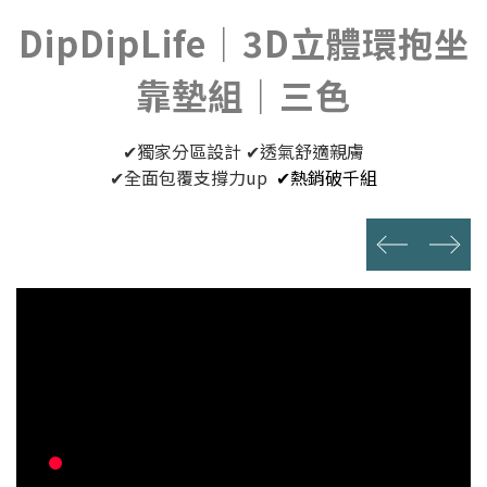
DipDipLife｜3D立體環抱坐
靠墊組｜三色
✔獨家分區設計 ✔透氣舒適親膚
✔全面包覆支撐力up
✔熱銷破千組
prev
next