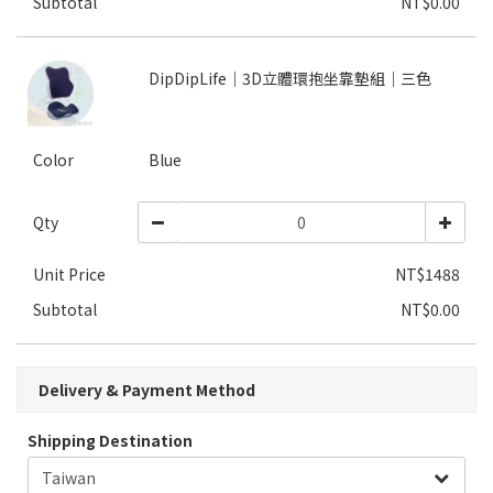
Subtotal
NT$0.00
DipDipLife｜3D立體環抱坐靠墊組｜三色
Color
Blue
Qty
Unit Price
NT$1488
Subtotal
NT$0.00
Delivery & Payment Method
Shipping Destination