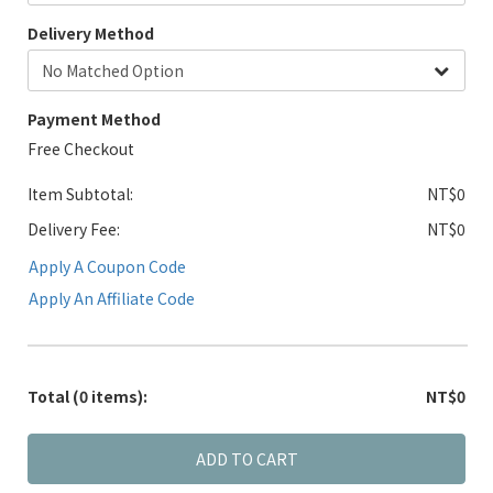
Delivery Method
Payment Method
Free Checkout
Item Subtotal:
NT$0
Delivery Fee:
NT$0
Apply A Coupon Code
Apply An Affiliate Code
Total
(0 items)
:
NT$0
ADD TO CART