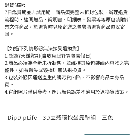
退貨條款:
7日鑑賞期並非試用期，商品須完整未拆封包裝，辦理退貨
流程時，連同贈品、說明書、明細表、發票等等原包裝附所
有文件商品，於退貨時以原寄送之包裝將退貨商品包妥寄
回。
【如遇下列情形恕無法接受退換貨】
1.超過7天鑑賞期(自收貨起計算包含假日)。
2.商品必須為全新未拆狀態，並維持其原包裝函內容物之完
整性，如有遺失或毀損則無法退換貨。
3.包裝外觀因運送產生的髒污貨凹陷，不影響商品本身品
質。
4.官網照片僅供參考，圖片顏色誤差不適用於退換貨政策。
DipDipLife｜3D立體環抱坐靠墊組｜三色