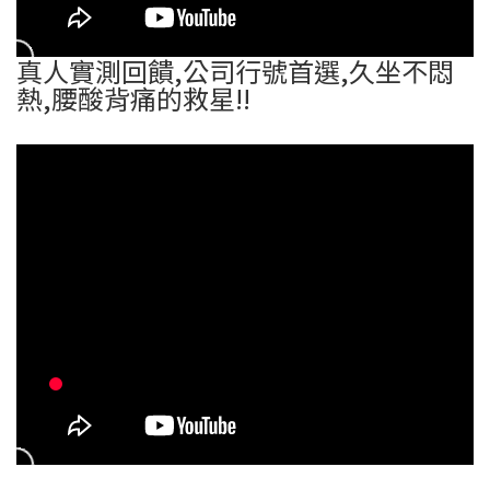
真人實測回饋,公司行號首選,久坐不悶
熱,腰酸背痛的救星!!