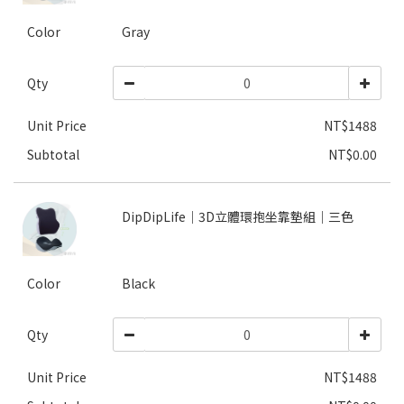
Color
Gray
Qty
Unit Price
NT$1488
Subtotal
NT$0.00
DipDipLife｜3D立體環抱坐靠墊組｜三色
Color
Black
Qty
Unit Price
NT$1488