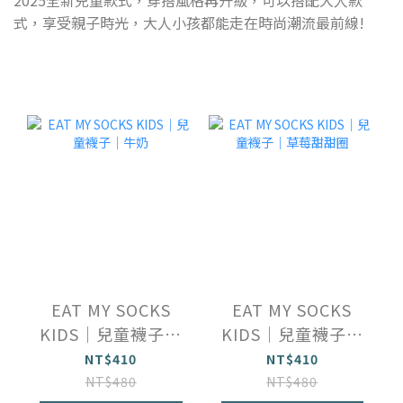
2025全新兒童款式，穿搭風格再升級，可以搭配大人款
式，享受親子時光，大人小孩都能走在時尚潮流最前線!
EAT MY SOCKS
EAT MY SOCKS
KIDS｜兒童襪子｜
KIDS｜兒童襪子｜
牛奶
草莓甜甜圈
NT$410
NT$410
NT$480
NT$480