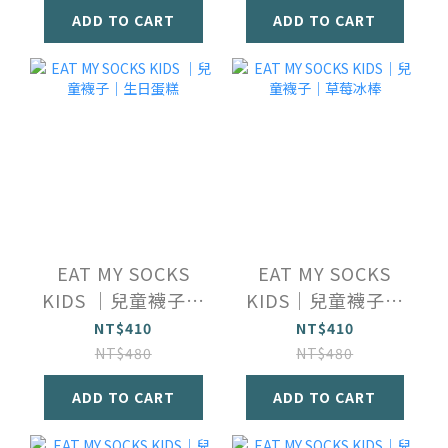
ADD TO CART
ADD TO CART
EAT MY SOCKS
EAT MY SOCKS
KIDS ｜兒童襪子｜
KIDS｜兒童襪子｜
生日蛋糕
草莓冰棒
NT$410
NT$410
NT$480
NT$480
ADD TO CART
ADD TO CART