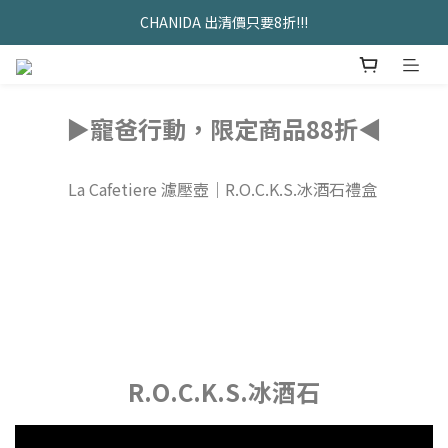
久坐神器>>坐&靠墊組合只要$1488 
CHANIDA 出清價只要8折!!!
久坐神器>>坐&靠墊組合只要$1488 
▶︎寵爸行動，限定商品88折◀︎
La Cafetiere 濾壓壺｜R.O.C.K.S.冰酒石禮盒
R.O.C.K.S.冰酒石