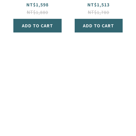
色
丁香紫
NT$1,598
NT$1,513
NT$1,880
NT$1,780
ADD TO CART
ADD TO CART