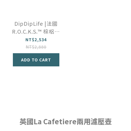
DipDipLife |法國
R.O.C.K.S.™️ 棕梠玻
璃威士忌雙酒杯禮
NT$2,534
盒
NT$2,880
ADD TO CART
英國La Cafetiere兩用濾壓壺