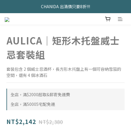
久坐神器>>坐&靠墊組合只要$1488 
CHANIDA 出清價只要8折!!!
久坐神器>>坐&靠墊組合只要$1488 
AULICA｜矩形木托盤威士
忌套裝組
套裝包含 2 個威士忌酒杯，長方形木托盤上有一個可容納雪茄的
空間，還有 4 個冰酒石
全店，滿$2000超取&郵寄免運費
全店，滿50005宅配免運
NT$2,142
NT$2,380