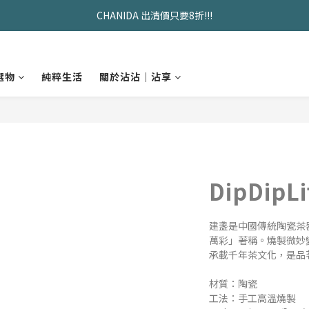
久坐神器>>坐&靠墊組合只要$1488 
CHANIDA 出清價只要8折!!!
久坐神器>>坐&靠墊組合只要$1488 
選物
純粹生活
關於沾沾｜沾享
DipDip
建盞是中國傳統陶瓷茶
萬彩」著稱。燒製微妙
承載千年茶文化，是品
材質：陶瓷
工法：手工高溫燒製