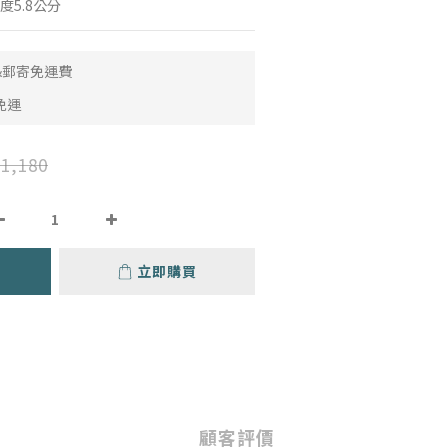
度5.8公分
取&郵寄免運費
免運
1,180
立即購買
顧客評價