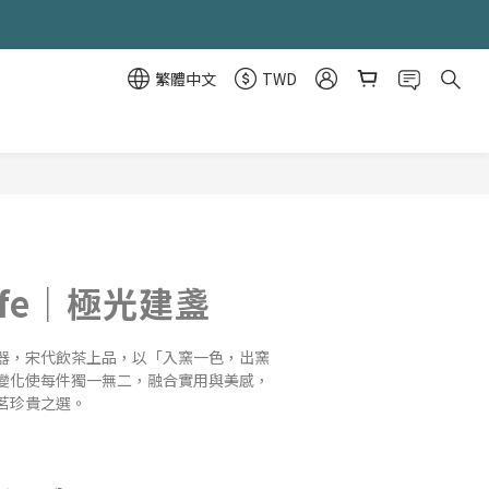
繁體中文
TWD
立即購買
Life｜極光建盞
器，宋代飲茶上品，以「入窯一色，出窯
變化使每件獨一無二，融合實用與美感，
茗珍貴之選。