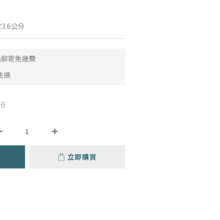
3.6公分
取&郵寄免運費
免運
0
立即購買