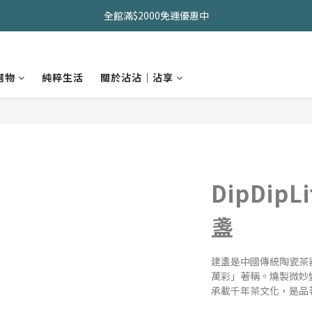
久坐神器>>坐&靠墊組合只要$1488 
全館滿$2000免運優惠中
CHANIDA 出清價只要8折!!!
選物
純粹生活
關於沾沾｜沾享
久坐神器>>坐&靠墊組合只要$1488 
DipDip
盞
建盞是中國傳統陶瓷茶
萬彩」著稱。燒製微妙
承載千年茶文化，是品