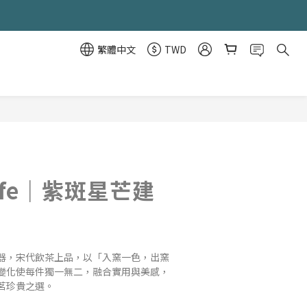
繁體中文
TWD
立即購買
Life｜紫斑星芒建
器，宋代飲茶上品，以「入窯一色，出窯
變化使每件獨一無二，融合實用與美感，
茗珍貴之選。