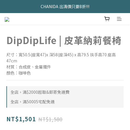
久坐神器>>坐&靠墊組合只要$1488 
CHANIDA 出清價只要8折!!!
久坐神器>>坐&靠墊組合只要$1488 
DipDipLife | 皮革納莉餐椅
尺寸：寬50.5(座寬47)x 深58(座深45) x 高79.5 扶手高70 座高
47cm
材質：合成皮、金屬鐵件
顏色：咖啡色
全店，滿$2000超取&郵寄免運費
全店，滿50005宅配免運
NT$1,501
NT$1,580