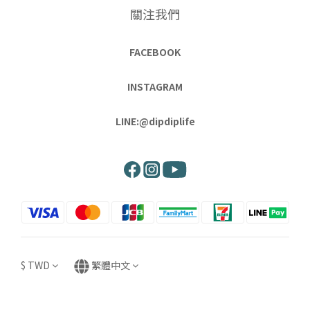
關注我們
FACEBOOK
INSTAGRAM
LINE:@dipdiplife
$
TWD
繁體中文