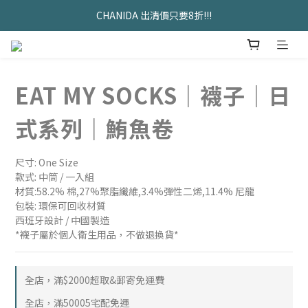
久坐神器>>坐&靠墊組合只要$1488 
CHANIDA 出清價只要8折!!!
久坐神器>>坐&靠墊組合只要$1488 
EAT MY SOCKS｜襪子｜日
式系列｜鮪魚卷
尺寸: One Size
款式: 中筒 / 一入組
材質:58.2% 棉,27%聚脂纖維,3.4%彈性二烯,11.4% 尼龍
包裝: 環保可回收材質
西班牙設計 / 中國製造
*襪子屬於個人衛生用品，不做退換貨*
全店，滿$2000超取&郵寄免運費
全店，滿50005宅配免運