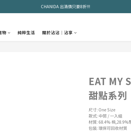
CHANIDA 出清價只要8折!!!
久坐神器>>坐&靠墊組合只要$1488 
久坐神器>>坐&靠墊組合只要$1488 
選物
純粹生活
關於沾沾｜沾享
EAT MY
甜點系列
尺寸: One Size
款式: 中筒 / 一入組
材質: 68.4% 棉,28.
包裝: 環保可回收材質