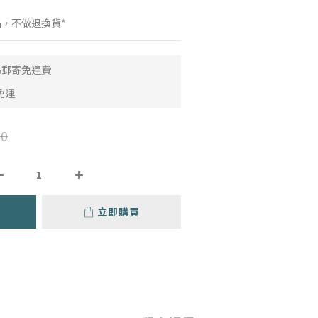
品，不做退換貨*
取&郵寄免運費
免運
0
立即購買