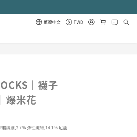
繁體中文
TWD
立即購買
 SOCKS｜襪子｜
｜爆米花
9%聚脂纖維,2.7% 彈性纖維,14.1% 尼龍