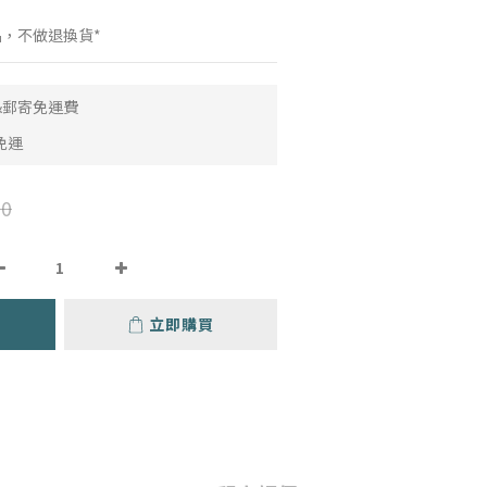
品，不做退換貨*
取&郵寄免運費
免運
0
立即購買