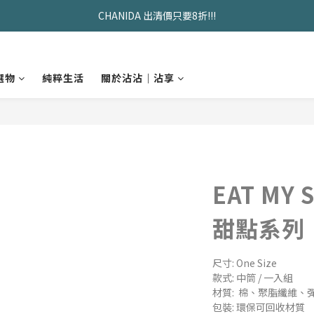
CHANIDA 出清價只要8折!!!
久坐神器>>坐&靠墊組合只要$1488 
久坐神器>>坐&靠墊組合只要$1488 
選物
純粹生活
關於沾沾｜沾享
EAT MY
甜點系列
尺寸: One Size
款式: 中筒 / 一入組
材質:  棉、聚脂纖維
包裝: 環保可回收材質