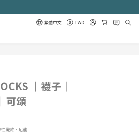
繁體中文
TWD
立即購買
 SOCKS ｜襪子｜
｜可頌
、彈性纖維、尼龍