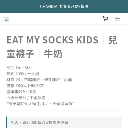
久坐神器>>坐&靠墊組合只要$1488 
CHANIDA 出清價只要8折!!!
久坐神器>>坐&靠墊組合只要$1488 
EAT MY SOCKS KIDS｜兒
童襪子｜牛奶
尺寸: One Size
款式: 中筒 / 一入組
材質: 棉、聚脂纖維、彈性纖維、尼龍
包裝: 環保可回收材質
建議年齡:5~10歲
西班牙設計 / 中國製造
*襪子屬於個人衛生用品，不做退換貨*
全店，滿$2000超取&郵寄免運費