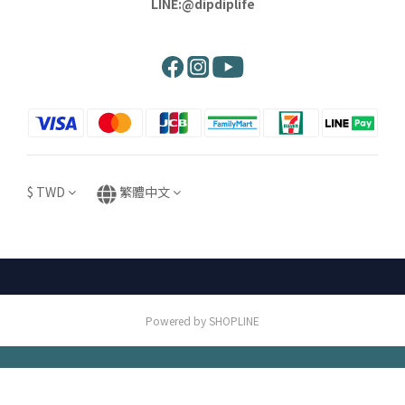
LINE:@dipdiplife
$
TWD
繁體中文
Powered by SHOPLINE