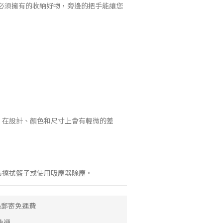
必須擁有的收納好物，旁邊的把手能讓您
質，在設計、顏色和尺寸上會有輕微的差
濕布擦拭籃子或使用吸塵器除塵。
取&郵寄免運費
免運