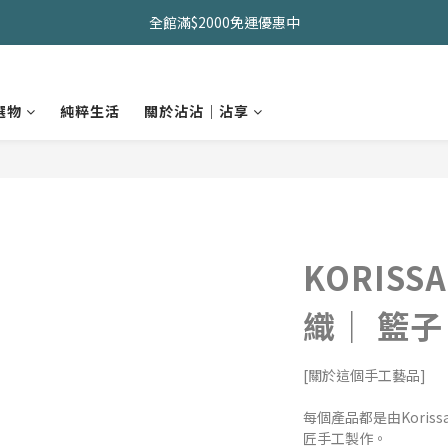
久坐神器>>坐&靠墊組合只要$1488 
全館滿$2000免運優惠中
CHANIDA 出清價只要8折!!!
選物
純粹生活
關於沾沾｜沾享
久坐神器>>坐&靠墊組合只要$1488 
KORIS
織｜ 籃子
[關於這個手工藝品]
每個產品都是由Kori
匠手工製作。