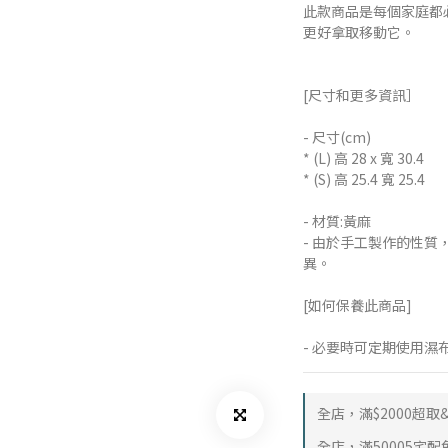
此款商品是每個家庭都
更好拿取移動它。
[尺寸和更多資訊］
- 尺寸(cm)
* (L) 高 28 x 寬 30.4 
* (S) 高 25.4 寬 25.4
- 材質:黃麻
- 由於手工製作的性
異。
[如何保養此商品]
- 必要時可定期使用
全店，滿$2000超
全店，滿50005宅配