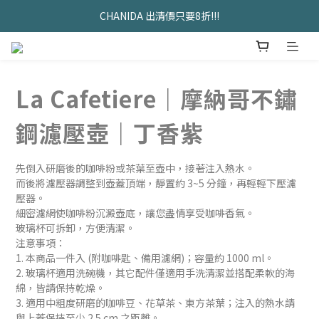
久坐神器>>坐&靠墊組合只要$1488 
久坐神器>>坐&靠墊組合只要$1488 
La Cafetiere｜摩納哥不鏽
鋼濾壓壺｜丁香紫
先倒入研磨後的咖啡粉或茶葉至壺中，接著注入熱水。
而後將濾壓器調整到壺蓋頂端，靜置約 3~5 分鐘，再輕輕下壓濾
壓器。
細密濾網使咖啡粉沉澱壺底，讓您盡情享受咖啡香氣。
玻璃杯可拆卸，方便清潔。
注意事項：
1. 本商品一件入 (附咖啡匙、備用濾網)；容量約 1000 ml。
2. 玻璃杯適用洗碗機，其它配件僅適用手洗清潔並搭配柔軟的海
綿，皆請保持乾燥。 
3. 適用中粗度研磨的咖啡豆、花草茶、東方茶葉；注入的熱水請
與上蓋保持至少 2.5 cm 之距離。 