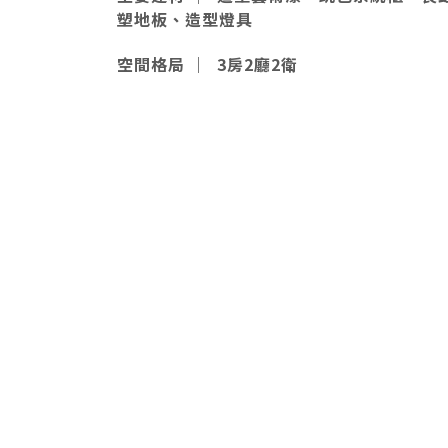
塑地板、造型燈具
空間格局
｜ 3房2廳2衛