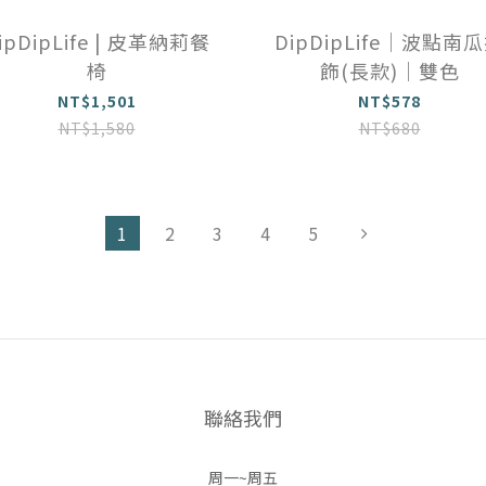
ipDipLife | 皮革納莉餐
DipDipLife｜波點南
椅
飾(長款)｜雙色
NT$1,501
NT$578
NT$1,580
NT$680
1
2
3
4
5
聯絡我們
周一~周五