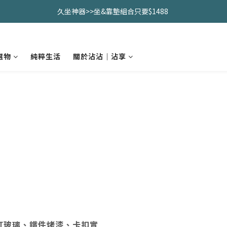
久坐神器>>坐&靠墊組合只要$1488 
久坐神器>>坐&靠墊組合只要$1488 
全館滿$2000免運優惠中
選物
純粹生活
關於沾沾｜沾享
CHANIDA 出清價只要8折!!!
久坐神器>>坐&靠墊組合只要$1488 
虹玻璃、鐵件烤漆、卡扣實