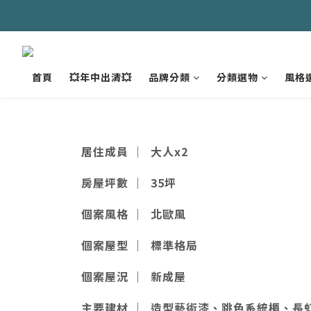
首頁
💥年中出清💥
品牌分類
分類選物
風格
居住成員
｜ 大人x2
房屋坪數
｜ 35坪
個案風格
｜ 北歐風
個案屋型
｜ 標準格局
個案屋況
｜ 新成屋
主要建材
｜ 造型藝術漆、跳色系統櫃、長