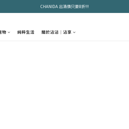
久坐神器>>坐&靠墊組合只要$1488 
CHANIDA 出清價只要8折!!!
久坐神器>>坐&靠墊組合只要$1488 
選物
純粹生活
關於沾沾｜沾享