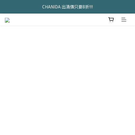
久坐神器>>坐&靠墊組合只要$1488 
CHANIDA 出清價只要8折!!!
久坐神器>>坐&靠墊組合只要$1488 