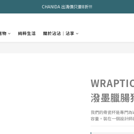
CHANIDA 出清價只要8折!!!
久坐神器>>坐&靠墊組合只要$1488 
久坐神器>>坐&靠墊組合只要$1488 
選物
純粹生活
關於沾沾｜沾享
WRAPT
潑墨臘腸
我們的骨瓷杯是專門為W
容量。裝在一個設計師