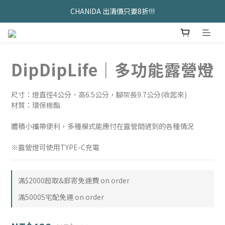
久坐神器>>坐&靠墊組合只要$1488 
CHANIDA 出清價只要8折!!!
久坐神器>>坐&靠墊組合只要$1488 
DipDipLife｜多功能露營燈
尺寸：燈直徑4公分、高6.5公分，腳架長9.7公分(收起來)
材質：環保樹酯
體積小攜帶便利，多種模式能應付在露營間遇到的各種情況
※露營燈可使用TYPE-C充電
滿$2000超取&郵寄免運費 on order
滿50005宅配免運 on order