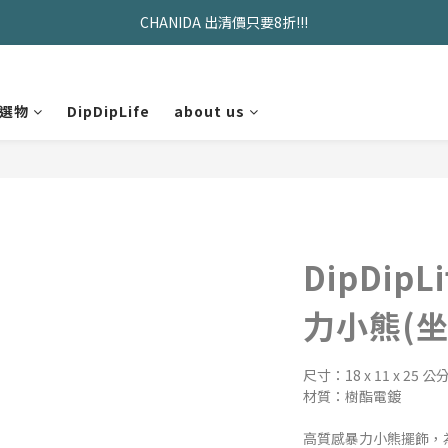
CHANIDA 出清價只要8折!!!
久坐神器>>坐&靠墊組合只要$1488 
久坐神器>>坐&靠墊組合只要$1488 
選物
DipDipLife
about us
DipDip
力小熊(
尺寸：18 x 11 x 25 
材質：樹酯電鍍
高質感暴力小熊擺飾，