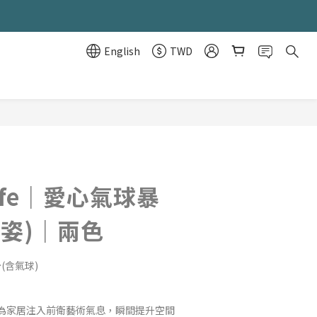
English
TWD
BUY NOW
Life｜愛心氣球暴
坐姿)｜兩色
公分(含氣球)
為家居注入前衛藝術氣息，瞬間提升空間