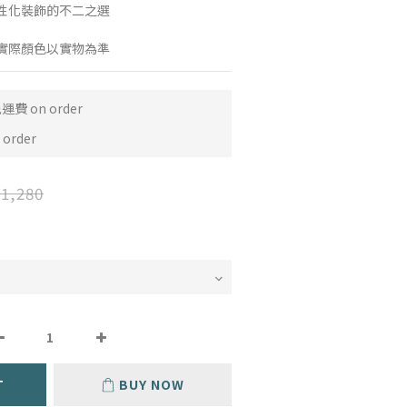
性化裝飾的不二之選
實際顏色以實物為準
費 on order
order
1,280
T
BUY NOW