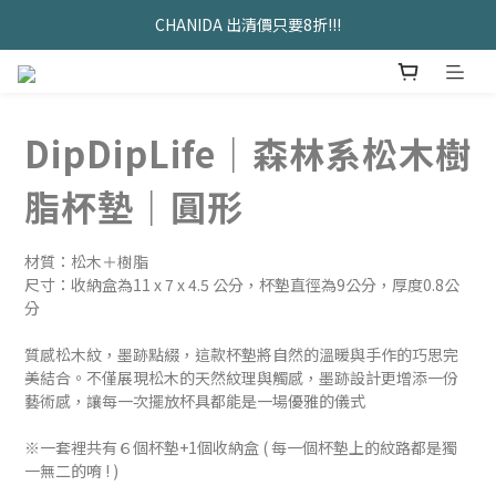
久坐神器>>坐&靠墊組合只要$1488 
CHANIDA 出清價只要8折!!!
久坐神器>>坐&靠墊組合只要$1488 
DipDipLife｜森林系松木樹
脂杯墊｜圓形
材質：松木＋樹脂
尺寸：收納盒為11 x 7 x 4.5 公分，杯墊直徑為9公分，厚度0.8公
分
質感松木紋，墨跡點綴，這款杯墊將自然的溫暖與手作的巧思完
美結合。不僅展現松木的天然紋理與觸感，墨跡設計更增添一份
藝術感，讓每一次擺放杯具都能是一場優雅的儀式
※一套裡共有６個杯墊+1個收納盒 ( 每一個杯墊上的紋路都是獨
一無二的唷 ! )