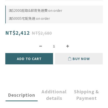
滿$2000超取&郵寄免運費 on order
滿50005宅配免運 on order
NT$2,412
NT$2,680
ADD TO CART
BUY NOW
Additional
Shipping &
Description
details
Payment