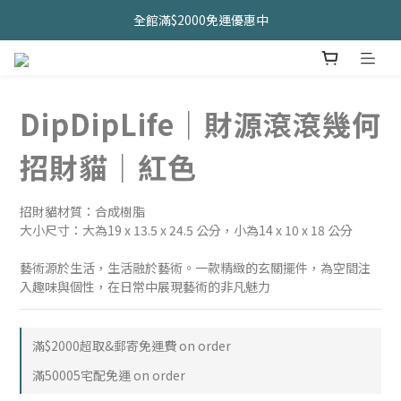
久坐神器>>坐&靠墊組合只要$1488 
全館滿$2000免運優惠中
CHANIDA 出清價只要8折!!!
久坐神器>>坐&靠墊組合只要$1488 
DipDipLife｜財源滾滾幾何
招財貓｜紅色
招財貓材質：合成樹脂
大小尺寸：大為19 x 13.5 x 24.5 公分，小為14 x 10 x 18 公分
藝術源於生活，生活融於藝術。一款精緻的玄關擺件，為空間注
入趣味與個性，在日常中展現藝術的非凡魅力
滿$2000超取&郵寄免運費 on order
滿50005宅配免運 on order