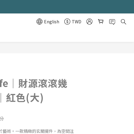
English
TWD
BUY NOW
Life｜財源滾滾幾
｜紅色(大)
公分
於藝術。一款精緻的玄關擺件，為空間注