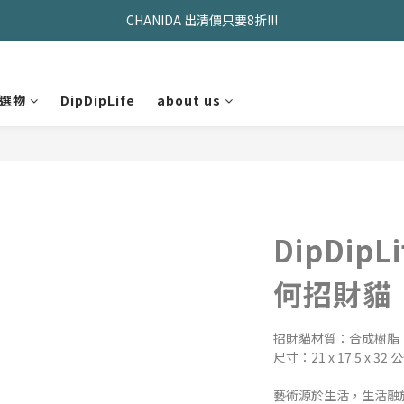
久坐神器>>坐&靠墊組合只要$1488 
CHANIDA 出清價只要8折!!!
久坐神器>>坐&靠墊組合只要$1488 
選物
DipDipLife
about us
DipDip
何招財貓
招財貓材質：合成樹脂
尺寸：21 x 17.5 x 32 
藝術源於生活，生活融