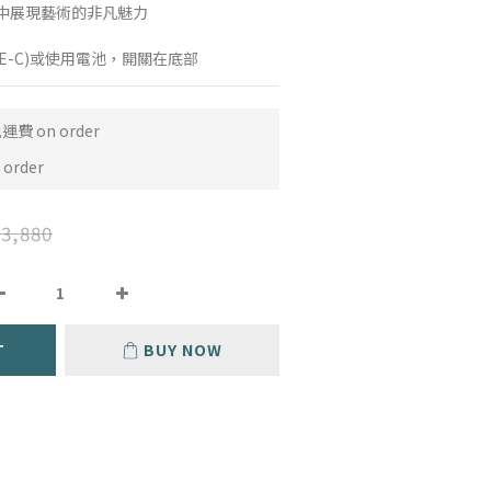
中展現藝術的非凡魅力
E-C)或使用電池，開關在底部
費 on order
order
3,880
T
BUY NOW