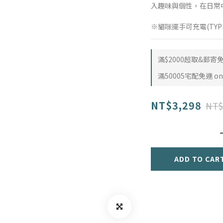
入趣味與個性，在日常
※貓咪擺手可充電(TYP
滿$2000超取&郵寄免運
滿50005宅配免運 on 
NT$3,298
NT$
ADD TO CAR