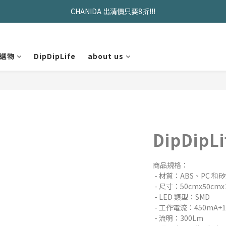
CHANIDA 出清價只要8折!!!
久坐神器>>坐&靠墊組合只要$1488 
久坐神器>>坐&靠墊組合只要$1488 
選物
DipDipLife
about us
DipDip
商品規格：
 - 材質：ABS、PC 和
 - 尺寸：50cmx50cmx
 - LED 類型：SMD
 - 工作電流：450mA+
 - 流明：300Lm