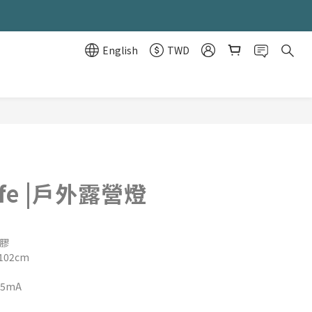
English
TWD
BUY NOW
Life |戶外露營燈
矽膠
102cm
15mA