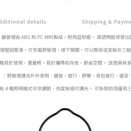
dditional details
Shipping & Paym
露營燈由 ABS 和 PC 材料製成，耐用且耐磨。 高透明度使發
燈堅固緊湊，可充電野營燈，按下開關，可以懸掛或安裝在三腳
籠易於使用，重量輕，易於攜帶和存放，節省空間。 該燈具有
】：野營燈適合戶外使用、露營、旅行、野餐、背包旅行、遠足
有 4 種照明模式可供調節，亮度無級可調光。 可拆卸的頂篷和