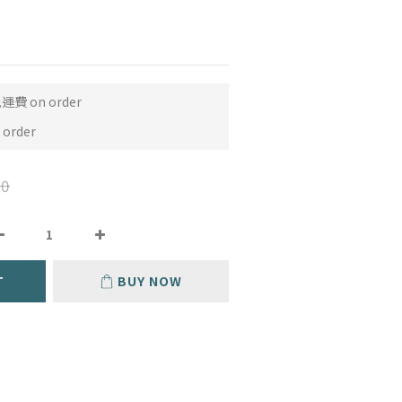
費 on order
order
0
T
BUY NOW