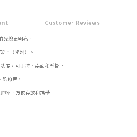
ent
Customer Reviews
出的光線更明亮。
架上（隨附）。
多功能，可手持、桌面和懸掛。
、釣魚等。
三腳架，方便存放和攜帶。