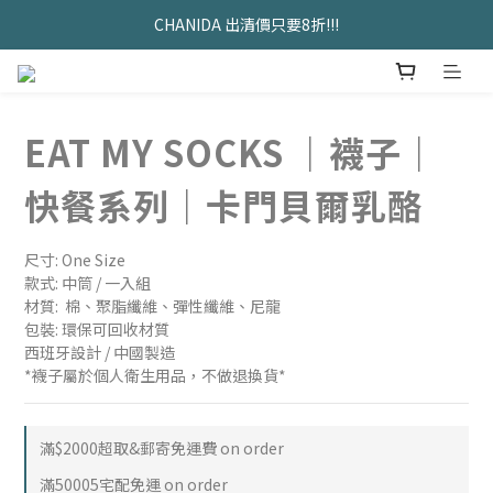
久坐神器>>坐&靠墊組合只要$1488 
CHANIDA 出清價只要8折!!!
久坐神器>>坐&靠墊組合只要$1488 
EAT MY SOCKS ｜襪子｜
快餐系列｜卡門貝爾乳酪
尺寸: One Size
款式: 中筒 / 一入組
材質:  棉、聚脂纖維、彈性纖維、尼龍
包裝: 環保可回收材質
西班牙設計 / 中國製造
*襪子屬於個人衛生用品，不做退換貨*
滿$2000超取&郵寄免運費 on order
滿50005宅配免運 on order