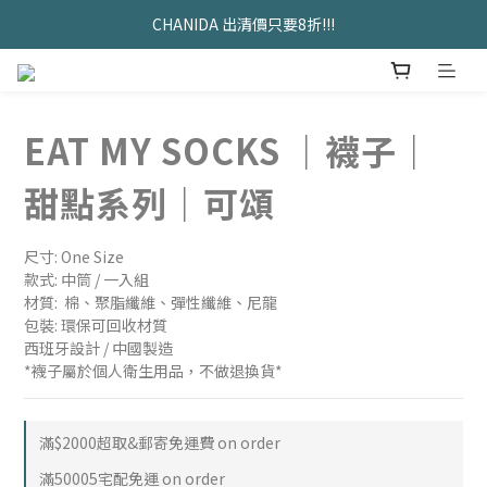
久坐神器>>坐&靠墊組合只要$1488 
CHANIDA 出清價只要8折!!!
久坐神器>>坐&靠墊組合只要$1488 
EAT MY SOCKS ｜襪子｜
甜點系列｜可頌
尺寸: One Size
款式: 中筒 / 一入組
材質:  棉、聚脂纖維、彈性纖維、尼龍
包裝: 環保可回收材質
西班牙設計 / 中國製造
*襪子屬於個人衛生用品，不做退換貨*
滿$2000超取&郵寄免運費 on order
滿50005宅配免運 on order