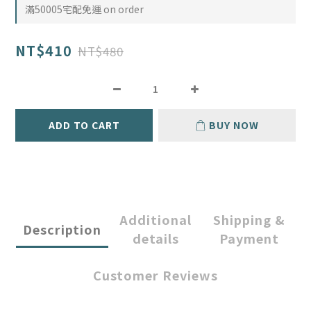
滿50005宅配免運 on order
NT$410
NT$480
ADD TO CART
BUY NOW
Additional
Shipping &
Description
details
Payment
Customer Reviews