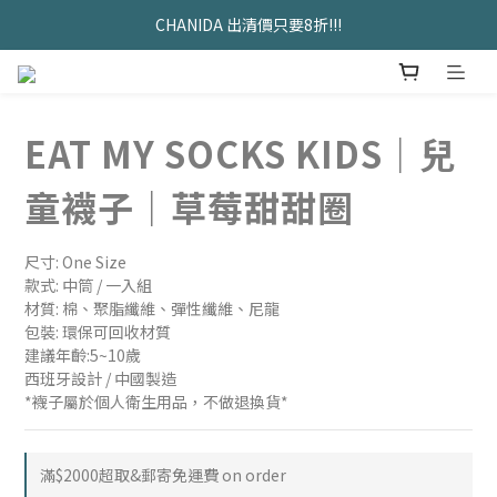
久坐神器>>坐&靠墊組合只要$1488 
CHANIDA 出清價只要8折!!!
久坐神器>>坐&靠墊組合只要$1488 
EAT MY SOCKS KIDS｜兒
童襪子｜草莓甜甜圈
尺寸: One Size
款式: 中筒 / 一入組
材質: 棉、聚脂纖維、彈性纖維、尼龍
包裝: 環保可回收材質
建議年齡:5~10歲
西班牙設計 / 中國製造
*襪子屬於個人衛生用品，不做退換貨*
滿$2000超取&郵寄免運費 on order