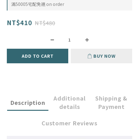
滿50005宅配免運 on order
NT$410
NT$480
ADD TO CART
BUY NOW
Additional
Shipping &
Description
details
Payment
Customer Reviews