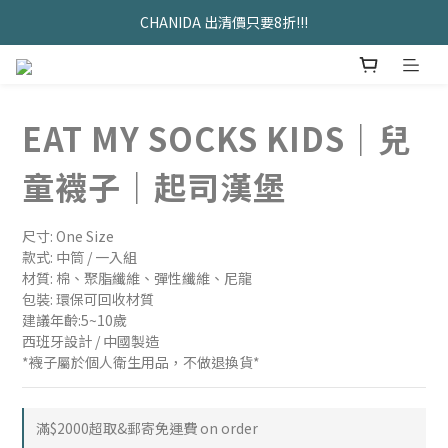
久坐神器>>坐&靠墊組合只要$1488 
CHANIDA 出清價只要8折!!!
久坐神器>>坐&靠墊組合只要$1488 
EAT MY SOCKS KIDS｜兒
童襪子｜起司漢堡
尺寸: One Size
款式: 中筒 / 一入組
材質: 棉、聚脂纖維、彈性纖維、尼龍
包裝: 環保可回收材質
建議年齡:5~10歲
西班牙設計 / 中國製造
*襪子屬於個人衛生用品，不做退換貨*
滿$2000超取&郵寄免運費 on order