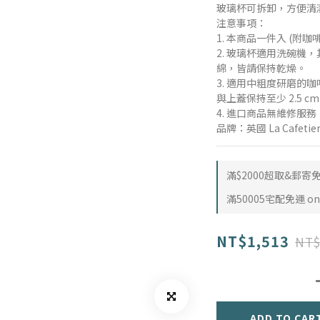
玻璃杯可拆卸，方便清
注意事項：
1. 本商品一件入 (附咖
2. 玻璃杯適用洗碗機
綿，皆請保持乾燥。 
3. 適用中粗度研磨的
與上蓋保持至少 2.5 cm
4. 進口商品無維修服
品牌：英國 La Cafet
滿$2000超取&郵寄免運
滿50005宅配免運 on 
NT$1,513
NT$
ADD TO CAR