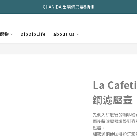
久坐神器>>坐&靠墊組合只要$1488 
久坐神器>>坐&靠墊組合只要$1488 
全館滿$2000免運優惠中
選物
DipDipLife
about us
CHANIDA 出清價只要8折!!!
久坐神器>>坐&靠墊組合只要$1488 
La Caf
鋼濾壓壺
先倒入研磨後的咖啡粉
而後將濾壓器調整到壺蓋
壓器。
細密濾網使咖啡粉沉澱