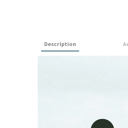
Description
A