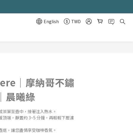
English
TWD
BUY NOW
etiere｜摩納哥不鏽
｜晨曦綠
或茶葉至壺中，接著注入熱水。
頂端，靜置約 3~5 分鐘，再輕輕下壓濾
壺底，讓您盡情享受咖啡香氣。