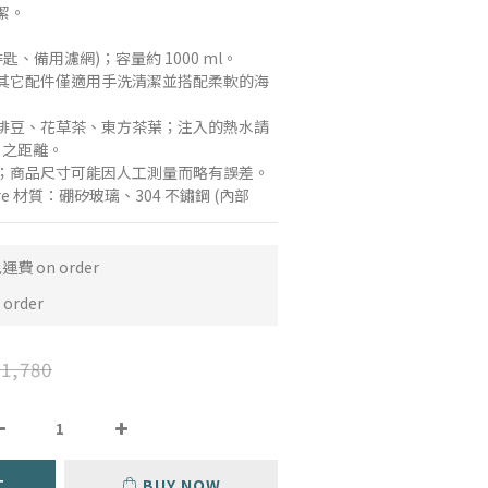
潔。
啡匙、備用濾網)；容量約 1000 ml。
，其它配件僅適用手洗清潔並搭配柔軟的海
咖啡豆、花草茶、東方茶葉；注入的熱水請
 之距離。 
務；商品尺寸可能因人工測量而略有誤差。 
iere 材質：硼矽玻璃、304 不鏽鋼 (內部
費 on order
order
1,780
T
BUY NOW