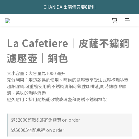
久坐神器>>坐&靠墊組合只要$1488 
久坐神器>>坐&靠墊組合只要$1488 
La Cafetiere｜皮薩不鏽鋼
濾壓壺｜銅色
大小容量：大容量為1000 毫升
充分利用：用這款易於使用、時尚的濾壓壺享受法式壓榨咖啡壺
超細濾網:可重複使用的不銹鋼濾網可鎖住咖啡渣,同時讓咖啡順
滑、美味的咖啡流過
經久耐用：採用耐熱硼矽酸玻璃壺和防銹不銹鋼框架
滿$2000超取&郵寄免運費 on order
滿50005宅配免運 on order