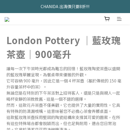
久坐神器>>坐&靠墊組合只要$1488 
CHANIDA 出清價只要8折!!!
久坐神器>>坐&靠墊組合只要$1488 
London Pottery ｜藍玫瑰
茶壺｜900毫升
讓每一次下午茶時光都成為難忘的回憶！藍玫瑰陶瓷茶壺以盛開
的藍玫瑰華麗呈現，為餐桌帶來優雅的外觀。
它可容納 900 毫升，因此它是一個 4 杯茶壺（基於傳統的 150 毫
升容量茶杯中的茶）。
無論您是在特別的下午茶派對上招待客人，還是只是與親人一起
喝杯安靜的茶敘敘舊 - 這是一個不錯的選擇。
然而，這款花卉茶壺不僅美觀。它也提供了大量的實用性。它具
有特殊的防滴漏噴嘴。這意味著您不必擔心茶會弄髒桌面。
這款藍玫瑰茶壺採用堅固的陶瓷結構來支撐其可愛的圖案，在所
有這些特殊場合都會脫穎而出，但也足夠耐用，適合您日常泡
茶。它易於清潔且可用洗碗機清洗。