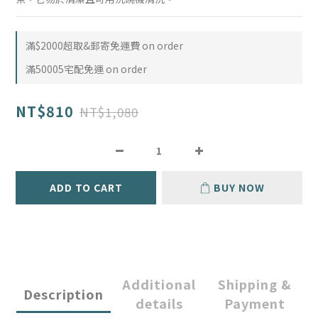
滿$2000超取&郵寄免運費 on order
滿50005宅配免運 on order
NT$810
NT$1,080
ADD TO CART
BUY NOW
Additional
Shipping &
Description
details
Payment