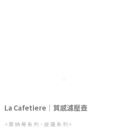
.
La Cafetiere｜質感濾壓壺
✧摩 納 哥 系 列、皮 薩 系 列✧