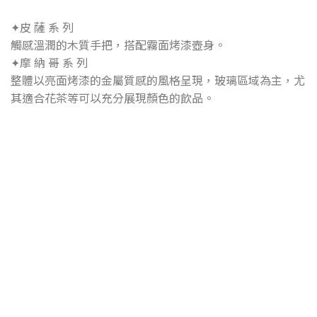
✦皮 薩 系 列
觸感溫潤的木質手把，搭配霧面烤漆壺身。
✦摩 納 哥 系 列
整體以亮面烤漆的金屬質感的風格呈現，玻璃區域為主，尤
其適合花茶等可以充分展現顏色的飲品。