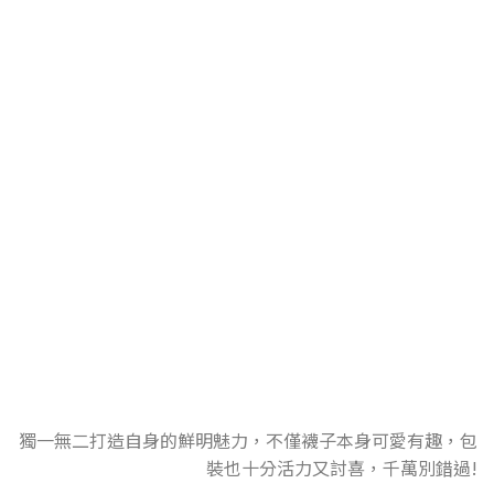
EAT MY SOCKS
西班牙潮襪品牌
獨一無二打造自身的鮮明魅力，不僅襪子本身可愛有趣，包
裝也十分活力又討喜，千萬別錯過!