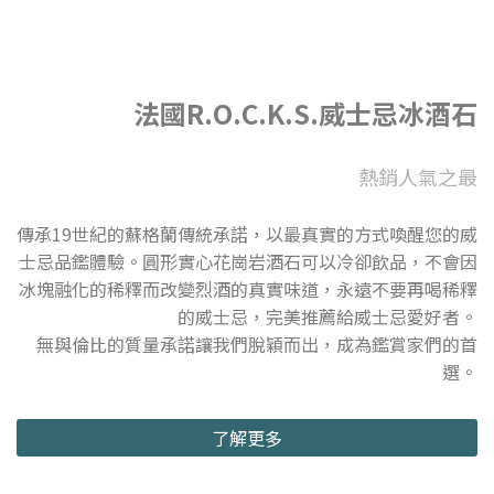
法國R.O.C.K.S.威士忌冰酒石
熱銷人氣之最
傳承19世紀的蘇格蘭傳統承諾，以最真實的方式喚醒您的威
士忌品鑑體驗。圓形實心花崗岩酒石可以冷卻飲品，不會因
冰塊融化的稀釋而改變烈酒的真實味道，永遠不要再喝稀釋
的威士忌，完美推薦給威士忌愛好者。
無與倫比的質量承諾讓我們脫穎而出，成為鑑賞家們的首
選。
了解更多