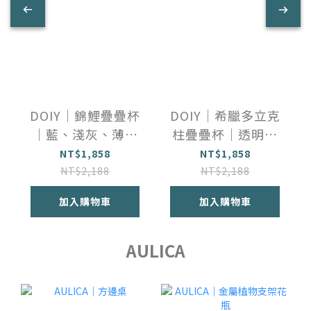
DOIY｜錦鯉疊疊杯
DOIY｜希臘多立克
｜藍、淺灰、薄荷
柱疊疊杯｜透明、
綠
藍、粉
NT$1,858
NT$1,858
NT$2,188
NT$2,188
加入購物車
加入購物車
AULICA