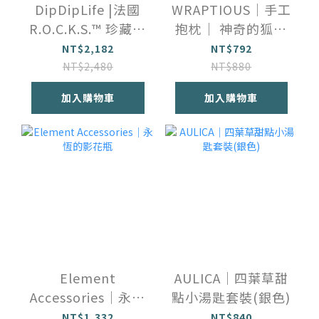
DipDipLife |法國
WRAPTIOUS｜手工
R.O.C.K.S.™️ 珍藏玻
抱枕｜ 神奇的狐狸
璃威士忌酒杯禮盒
先生
NT$2,182
NT$792
NT$2,480
NT$880
加入購物車
加入購物車
Element
AULICA｜四葉草甜
Accessories｜永恆
點小湯匙套裝(銀色)
的影花瓶
NT$1,332
NT$840