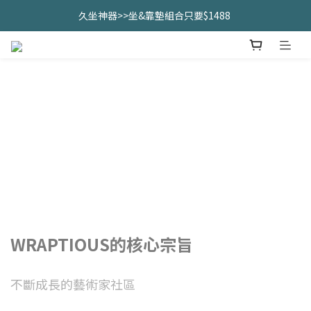
久坐神器>>坐&靠墊組合只要$1488 
久坐神器>>坐&靠墊組合只要$1488 
全館滿$2000免運優惠中
CHANIDA 出清價只要8折!!!
久坐神器>>坐&靠墊組合只要$1488 
WRAPTIOUS的核心宗旨
不斷成長的藝術家社區