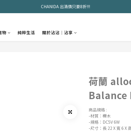
久坐神器>>坐&靠墊組合只要$1488 
CHANIDA 出清價只要8折!!!
久坐神器>>坐&靠墊組合只要$1488 
選物
純粹生活
關於沾沾｜沾享
荷蘭 allo
Balanc
商品規格 :
-材質：櫸木
-規格：DC5V 6W
-尺寸：長 22 X 寬 6 X 高