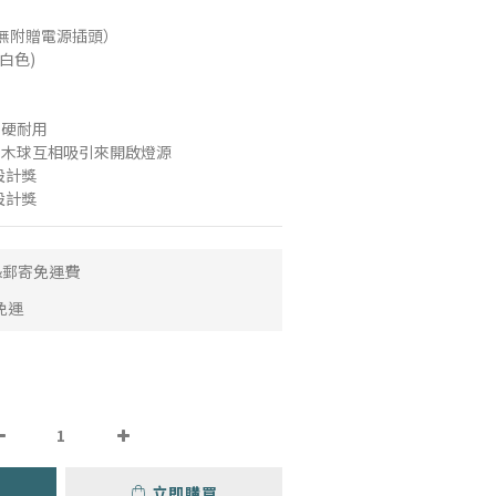
(無附贈電源插頭）
(白色)
堅硬耐用
兩木球互相吸引來開啟燈源
設計獎
設計獎
取&郵寄免運費
免運
立即購買