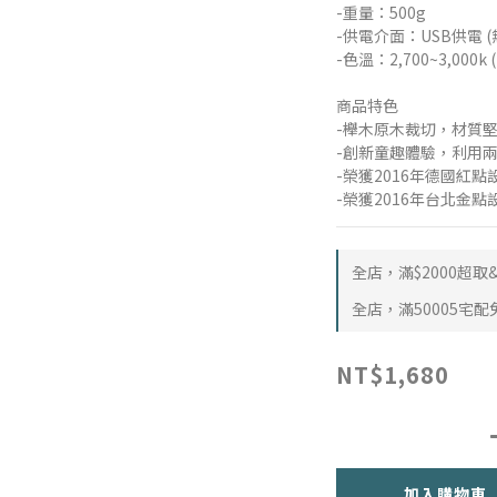
-重量：500g
-供電介面：USB供電 
-色溫：2,700~3,000k 
商品特色
-櫸木原木裁切，材質
-創新童趣體驗，利用
-榮獲2016年德國紅點
-榮獲2016年台北金點
全店，滿$2000超
全店，滿50005宅配
NT$1,680
加入購物車