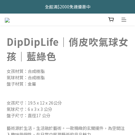
久坐神器>>坐&靠墊組合只要$1488 
全館滿$2000免運優惠中
CHANIDA 出清價只要8折!!!
久坐神器>>坐&靠墊組合只要$1488 
DipDipLife｜俏皮吹氣球女
孩｜藍綠色
女孩材質：合成樹脂
氣球材質：合成樹脂
盤子材質：金屬
女孩尺寸：19.5 x 12 x 26公分
氣球尺寸：6 x 3 x 3 公分
盤子尺寸：直徑17 公分
藝術源於生活，生活融於藝術。一款精緻的玄關擺件，為空間注
入趣味與個性，在日常中展現藝術的非凡魅力