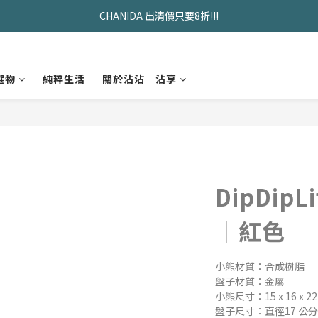
久坐神器>>坐&靠墊組合只要$1488 
CHANIDA 出清價只要8折!!!
久坐神器>>坐&靠墊組合只要$1488 
選物
純粹生活
關於沾沾｜沾享
DipDip
｜紅色
小熊材質：合成樹脂
盤子材質：金屬
小熊尺寸：15 x 16 x 2
盤子尺寸：直徑17 公分