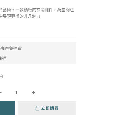
於藝術。一款精緻的玄關擺件，為空間注
中展現藝術的非凡魅力
取&郵寄免運費
免運
0
立即購買