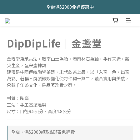
久坐神器>>坐&靠墊組合只要$1488 
全館滿$2000免運優惠中
CHANIDA 出清價只要8折!!!
久坐神器>>坐&靠墊組合只要$1488 
DipDipLife｜金盞堂
金盞堂秉承古法，取南山土為胎，淘南林石為釉，手作天造，薪
火生金，呈宋盞神韻。
建盞是中國傳統陶瓷茶器，宋代飲茶上品，以「入窯一色，出窯
萬彩」著稱。燒製微妙變化使每件獨一無二，融合實用與美感，
承載千年茶文化，是品茗珍貴之選。
材質：陶瓷
工法：手工高溫燒製
尺寸：口徑9.5公分、高度4.8公分
全店，滿$2000超取&郵寄免運費