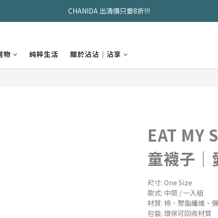
CHANIDA 出清價只要8折!!!
久坐神器>>坐&靠墊組合只要$1488 
久坐神器>>坐&靠墊組合只要$1488 
選物
純粹生活
關於沾沾｜沾享
EAT MY 
童襪子｜
尺寸: One Size
款式: 中筒 / 一入組
材質: 棉、聚脂纖維、
包裝: 環保可回收材質