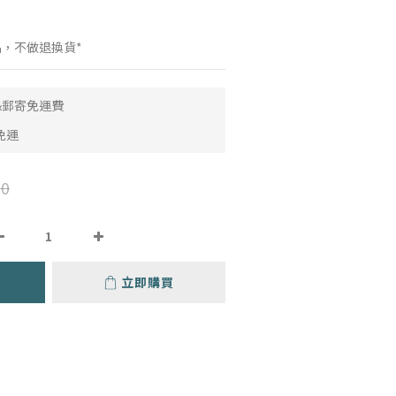
品，不做退換貨*
取&郵寄免運費
免運
0
立即購買