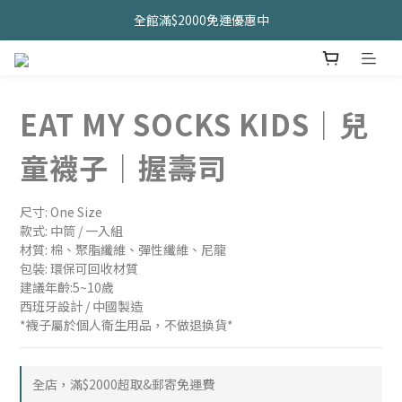
久坐神器>>坐&靠墊組合只要$1488 
全館滿$2000免運優惠中
CHANIDA 出清價只要8折!!!
久坐神器>>坐&靠墊組合只要$1488 
EAT MY SOCKS KIDS｜兒
童襪子｜握壽司
尺寸: One Size
款式: 中筒 / 一入組
材質: 棉、聚脂纖維、彈性纖維、尼龍
包裝: 環保可回收材質
建議年齡:5~10歲
西班牙設計 / 中國製造
*襪子屬於個人衛生用品，不做退換貨*
全店，滿$2000超取&郵寄免運費