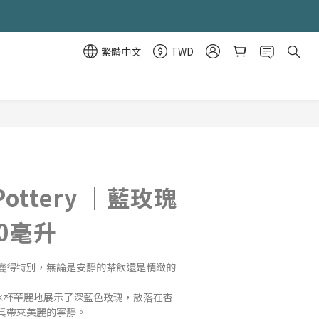
繁體中文
TWD
立即購買
 Pottery ｜藍玫瑰
0毫升
變得特別，無論是安靜的茶飲還是精緻的
升水杯華麗地展示了深藍色玫瑰，散落在杏
桌帶來美麗的寧靜。