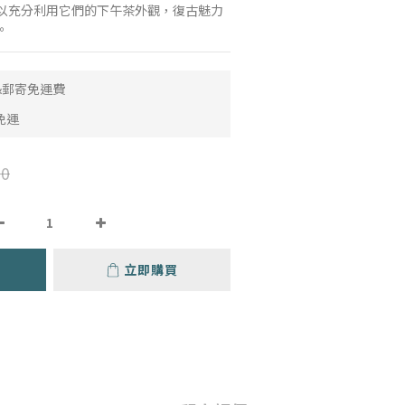
以充分利用它們的下午茶外觀，復古魅力
。
取&郵寄免運費
免運
0
立即購買