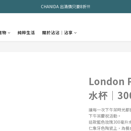
CHANIDA 出清價只要8折!!!
久坐神器>>坐&靠墊組合只要$1488 
久坐神器>>坐&靠墊組合只要$1488 
選物
純粹生活
關於沾沾｜沾享
London
水杯｜30
讓每一次下午茶時光都
下午茶慶祝活動。
這款藍色玫瑰300毫
仁象牙色陶瓷上，為餐