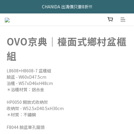
久坐神器>>坐&靠墊組合只要$1488 
CHANIDA 出清價只要8折!!!
久坐神器>>坐&靠墊組合只要$1488 
OVO京典｜檯面式鄉村盆櫃
組
L8608+H8608-7 盆櫃組
臉盆 - W60xD47.5cm
浴櫃 - W57xD46xH48cm
＊浴櫃材質：鋁合金
HP0050 開放式收納架
收納架 - W52.5xD40.5xH30cm
＊材質：不鏽鋼
F8044 臉盆單孔龍頭