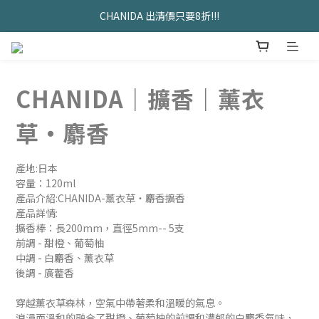
久坐神器>>坐&靠墊組合只要$1488 
CHANIDA 出清價只要8折!!!
久坐神器>>坐&靠墊組合只要$1488 
CHANIDA｜擴香｜薰衣
草・麝香
產地:日本
容量：120ml
產品介紹:CHANIDA-薰衣草・麝香擴香
產品詳情:
擴香棒：長200mm，直徑5mm-- 5支
前調 - 甜橙、葡萄柚
中調 - 白麝香、薰衣草
後調 - 廣藿香
穿越薰衣草森林，空氣中帶著柔和溫暖的氣息。
浪漫而溫和的融合了甜橙、葡萄柚的前調和濃郁的白麝香氣味，