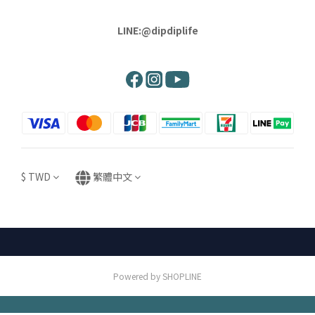
LINE:@dipdiplife
$
TWD
繁體中文
Powered by SHOPLINE