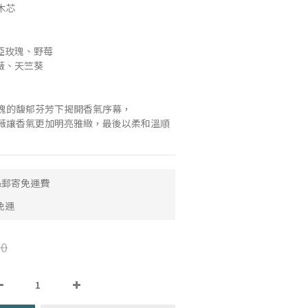
木芯
利亞玫瑰、野莓
薔薇、天竺葵
瑰的馥郁芬芳下揭開香氣序幕，
薇讓香氣更加明亮雅緻，最後以柔和溫順
取&郵寄免運費
免運
0