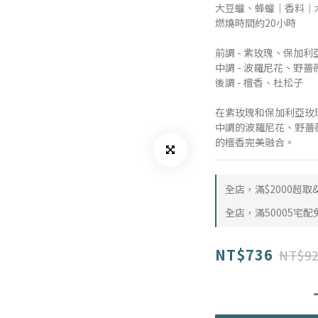
大豆蠟、蜂蠟｜香料｜
燃燒時間約20小時
前調 - 紫玫瑰、保加
中調 - 波羅尼花、野
後調 - 檀香、杜松子
在紫玫瑰和保加利亞玫
中調的波羅尼花、野薔
的檀香完美融合。
全店，滿$2000超
全店，滿50005宅配
NT$736
NT$92