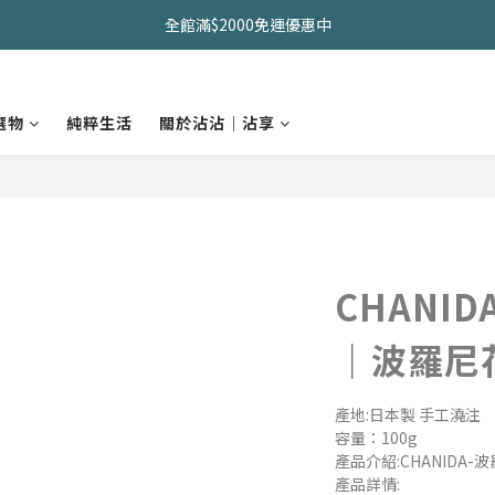
久坐神器>>坐&靠墊組合只要$1488 
全館滿$2000免運優惠中
CHANIDA 出清價只要8折!!!
選物
純粹生活
關於沾沾｜沾享
久坐神器>>坐&靠墊組合只要$1488 
CHANI
｜波羅尼
產地:日本製 手工澆注
容量：100g
產品介紹:CHANIDA
產品詳情: