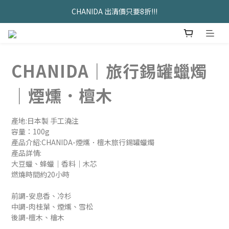
久坐神器>>坐&靠墊組合只要$1488 
CHANIDA 出清價只要8折!!!
久坐神器>>坐&靠墊組合只要$1488 
CHANIDA｜旅行錫罐蠟燭
｜煙燻．檀木
產地:日本製 手工澆注
容量：100g
產品介紹:CHANIDA-煙燻．檀木旅行錫罐蠟燭
產品詳情:
大豆蠟、蜂蠟｜香料｜木芯
燃燒時間約20小時
前調-安息香、冷杉
中調-肉桂葉、煙燻、雪松
後調-檀木、檜木