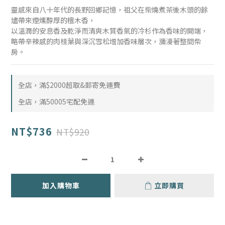
靈感來自八十年代的長野回鄉記憶，祖父在柴燒煮茶後木頭的餘
燼帶來煙燻醇厚的檀木香，
以溫潤的安息香及乾淨而清爽木質香氣的冷杉作為香味的開端，
略帶辛辣感的肉桂葉與深沉雪松增加香味層次，瀰漫著整間柴
房。
全店，滿$2000超取&郵寄免運費
全店，滿50005宅配免運
NT$736
NT$920
加入購物車
立即購買