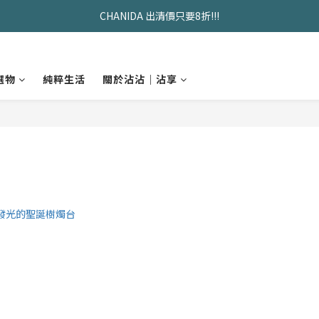
久坐神器>>坐&靠墊組合只要$1488 
CHANIDA 出清價只要8折!!!
久坐神器>>坐&靠墊組合只要$1488 
選物
純粹生活
關於沾沾｜沾享