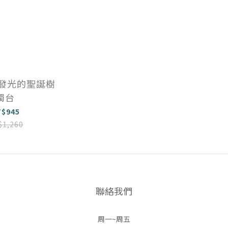
A｜發光的聖誕樹
燭台
T$945
$1,260
聯絡我們
周一~周五